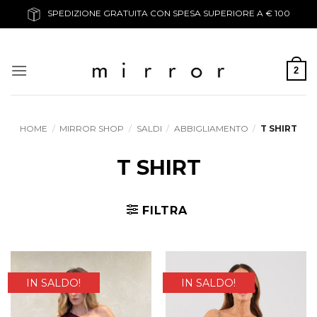
Salta
SPEDIZIONE GRATUITA CON SPESA SUPERIORE A € 100
ai
contenuti
2
HOME
/
MIRROR SHOP
/
SALDI
/
ABBIGLIAMENTO
/
T SHIRT
T SHIRT
FILTRA
IN SALDO!
IN SALDO!