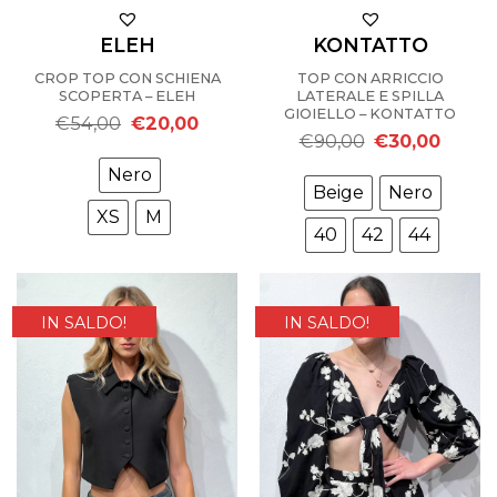
ELEH
KONTATTO
CROP TOP CON SCHIENA
TOP CON ARRICCIO
SCOPERTA – ELEH
LATERALE E SPILLA
GIOIELLO – KONTATTO
Il
Il
€
54,00
€
20,00
prezzo
prezzo
Il
Il
€
90,00
€
30,00
originale
attuale
prezzo
prezzo
era:
è:
originale
attuale
Nero
€54,00.
€20,00.
era:
è:
Beige
Nero
€90,00.
€30,00
XS
M
40
42
44
IN SALDO!
IN SALDO!