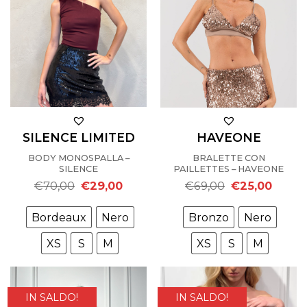
SILENCE LIMITED
HAVEONE
BODY MONOSPALLA –
BRALETTE CON
SILENCE
PAILLETTES – HAVEONE
Il
Il
Il
Il
€
70,00
€
29,00
€
69,00
€
25,00
prezzo
prezzo
prezzo
prezzo
originale
attuale
originale
attuale
era:
è:
era:
è:
Bordeaux
Nero
Bronzo
Nero
€70,00.
€29,00.
€69,00.
€25,00
XS
S
M
XS
S
M
IN SALDO!
IN SALDO!