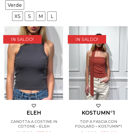
Verde
XS
S
M
L
IN SALDO!
IN SALDO!
ELEH
KOSTUMN°1
CANOTTA A COSTINE IN
TOP A FASCIA CON
COTONE – ELEH
FOULARD – KOSTUMN°1