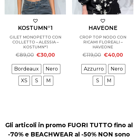
KOSTUMN°1
HAVEONE
GILET MONOPETTO CON
CROP TOP NODO CON
COLLETTO – ALESSIA –
RICAMI FLOREALI –
KOSTUMN°1
HAVEONE
Il
Il
Il
Il
€
89,00
€
30,00
€
119,00
€
40,00
prezzo
prezzo
prezzo
prezzo
originale
attuale
originale
attuale
era:
è:
era:
è:
Bordeaux
Nero
Azzurro
Nero
€89,00.
€30,00.
€119,00.
€40,00
XS
S
M
S
M
Gli articoli in promo FUORI TUTTO fino al
-70% e BEACHWEAR al -50% NON sono