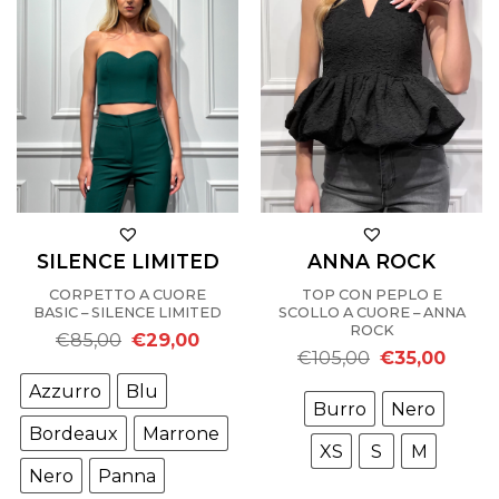
SILENCE LIMITED
ANNA ROCK
CORPETTO A CUORE
TOP CON PEPLO E
BASIC – SILENCE LIMITED
SCOLLO A CUORE – ANNA
ROCK
Il
Il
€
85,00
€
29,00
prezzo
prezzo
Il
Il
€
105,00
€
35,00
originale
attuale
prezzo
prezzo
era:
è:
originale
attuale
Azzurro
Blu
€85,00.
€29,00.
era:
è:
Burro
Nero
€105,00.
€35,00
Bordeaux
Marrone
XS
S
M
Nero
Panna