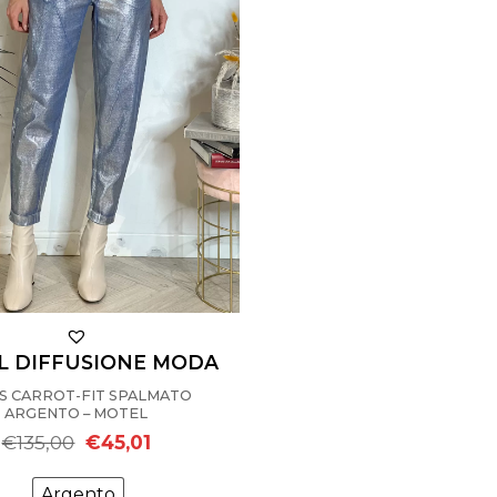
L DIFFUSIONE MODA
S CARROT-FIT SPALMATO
ARGENTO – MOTEL
Il
Il
€
135,00
€
45,01
prezzo
prezzo
originale
attuale
era:
è:
Argento