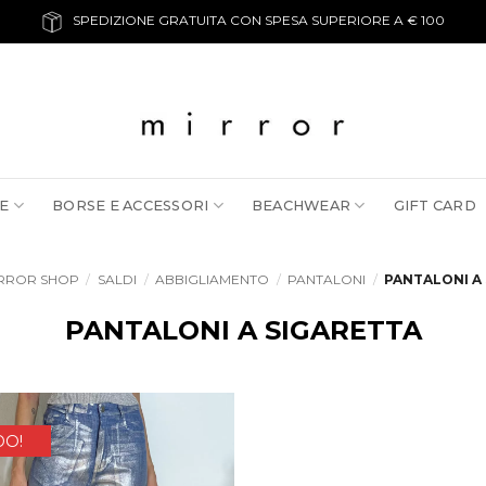
SPEDIZIONE GRATUITA CON SPESA SUPERIORE A € 100
E
BORSE E ACCESSORI
BEACHWEAR
GIFT CARD
RROR SHOP
/
SALDI
/
ABBIGLIAMENTO
/
PANTALONI
/
PANTALONI A
PANTALONI A SIGARETTA
DO!