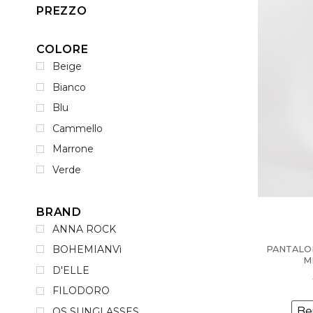
PREZZO
COLORE
Beige
Bianco
Blu
Cammello
Marrone
Verde
BRAND
ANNA ROCK
BOHEMIANVì
PANTALON
M
D'ELLE
FILODORO
Be
OS SUNGLASSES