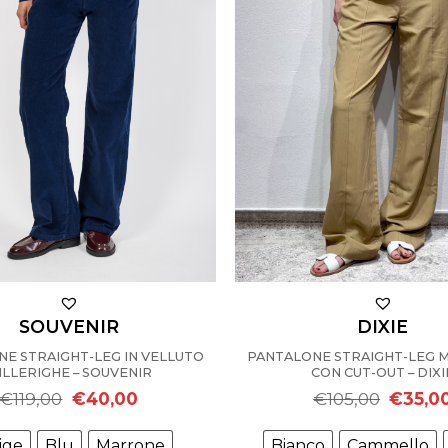
SOUVENIR
DIXIE
E STRAIGHT-LEG IN VELLUTO
PANTALONE STRAIGHT-LEG M
ILLERIGHE – SOUVENIR
CON CUT-OUT – DIXI
Il
Il
Il
€
119,00
€
40,00
€
105,00
€
35,0
prezzo
prezzo
prezzo
originale
attuale
original
era:
è:
era:
ige
Blu
Marrone
Bianco
Cammello