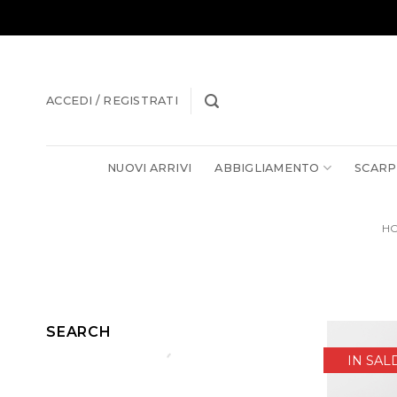
Salta
ai
contenuti
ACCEDI / REGISTRATI
NUOVI ARRIVI
ABBIGLIAMENTO
SCARP
H
SEARCH
IN SAL