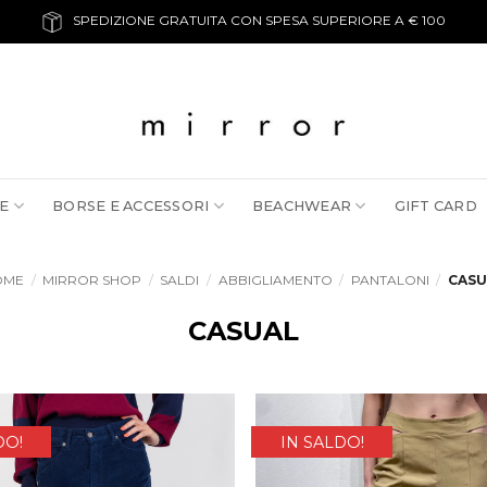
SPEDIZIONE GRATUITA CON SPESA SUPERIORE A € 100
E
BORSE E ACCESSORI
BEACHWEAR
GIFT CARD
OME
/
MIRROR SHOP
/
SALDI
/
ABBIGLIAMENTO
/
PANTALONI
/
CASU
CASUAL
DO!
IN SALDO!