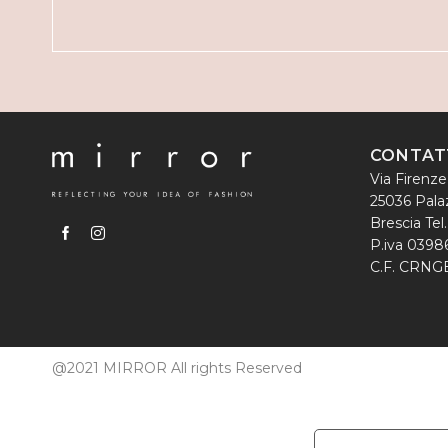
CONTAT
Via Firenze
25036 Palaz
Brescia Te
P.iva 0398
C.F. CRN
@2021 MIRROR All rights Reserved