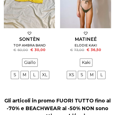
SONTÈN
MATINEÉ
TOP AMBRA BAND
ELODIE KAKI
Il
Il
Il
Il
€
60,00
€
30,00
€
73,00
€
36,50
prezzo
prezzo
prezzo
prezzo
originale
attuale
originale
attuale
era:
è:
era:
è:
Giallo
Kaki
€60,00.
€30,00.
€73,00.
€36,50.
S
M
L
XL
XS
S
M
L
Gli articoli in promo FUORI TUTTO fino al
-70% e BEACHWEAR al -50% NON sono