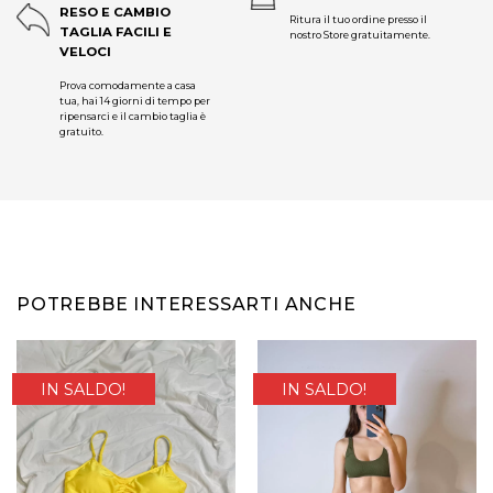
RESO E CAMBIO
Ritura il tuo ordine presso il
TAGLIA FACILI E
nostro Store gratuitamente.
VELOCI
Prova comodamente a casa
tua, hai 14 giorni di tempo per
ripensarci e il cambio taglia è
gratuito.
POTREBBE INTERESSARTI ANCHE
IN SALDO!
IN SALDO!