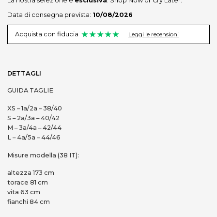
La nostra selezione è
esclusiva
. Shop Now or Cry Later.
Data di consegna prevista:
10/08/2026
★★★★★
Leggi le recensioni
Acquista con fiducia
DETTAGLI
GUIDA TAGLIE
XS – 1a/2a – 38/40
S – 2a/3a – 40/42
M – 3a/4a – 42/44
L – 4a/5a – 44/46
Misure modella (38 IT):
altezza 173 cm
torace 81 cm
vita 63 cm
fianchi 84 cm