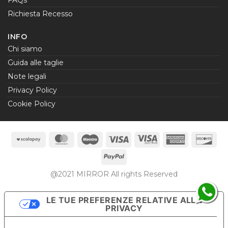
FAQs
Richiesta Recesso
INFO
Chi siamo
Guida alle taglie
Note legali
Privacy Policy
Cookie Policy
Scalapay
MasterCard
Maestro
Visa
Visa
American
Dis
Electron
Express
PayPal
@2021 MIRROR All rights Reserved
LE TUE PREFERENZE RELATIVE ALLA
PRIVACY