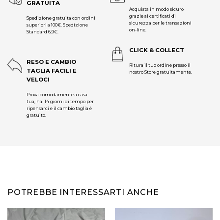
GRATUITA
Acquista in modo sicuro
grazie ai certificati di
Spedizione gratuita con ordini
sicurezza per le transazioni
superiori a 100€. Spedizione
on-line.
Standard 6,9€.
CLICK & COLLECT
RESO E CAMBIO
Ritura il tuo ordine presso il
TAGLIA FACILI E
nostro Store gratuitamente.
VELOCI
Prova comodamente a casa
tua, hai 14 giorni di tempo per
ripensarci e il cambio taglia è
gratuito.
POTREBBE INTERESSARTI ANCHE