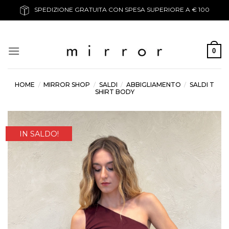
Salta
SPEDIZIONE GRATUITA CON SPESA SUPERIORE A € 100
ai
contenuti
0
HOME
/
MIRROR SHOP
/
SALDI
/
ABBIGLIAMENTO
/
SALDI T
SHIRT BODY
IN SALDO!