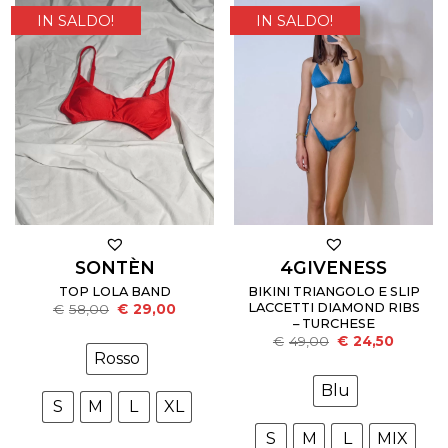
IN SALDO!
IN SALDO!
SONTÈN
4GIVENESS
TOP LOLA BAND
BIKINI TRIANGOLO E SLIP
Il
Il
LACCETTI DIAMOND RIBS
€
58,00
€
29,00
prezzo
prezzo
– TURCHESE
originale
attuale
Il
Il
€
49,00
€
24,50
era:
è:
prezzo
prezzo
Rosso
€58,00.
€29,00.
originale
attuale
era:
è:
Blu
€49,00.
€24,50.
S
M
L
XL
S
M
L
MIX