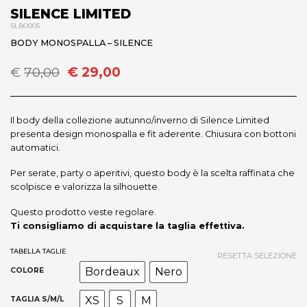
SILENCE LIMITED
SLBO005
BODY MONOSPALLA – SILENCE
Il
Il
€
70,00
€
29,00
prezzo
prezzo
originale
attuale
era:
è:
Il body della collezione autunno/inverno di Silence Limited
€70,00.
€29,00.
presenta design monospalla e fit aderente. Chiusura con bottoni
automatici.
Per serate, party o aperitivi, questo body è la scelta raffinata che
scolpisce e valorizza la silhouette.
Questo prodotto veste regolare.
Ti consigliamo di acquistare la taglia effettiva.
TABELLA TAGLIE
RESETTA SELEZIONE
Bordeaux
Nero
COLORE
XS
S
M
TAGLIA S/M/L