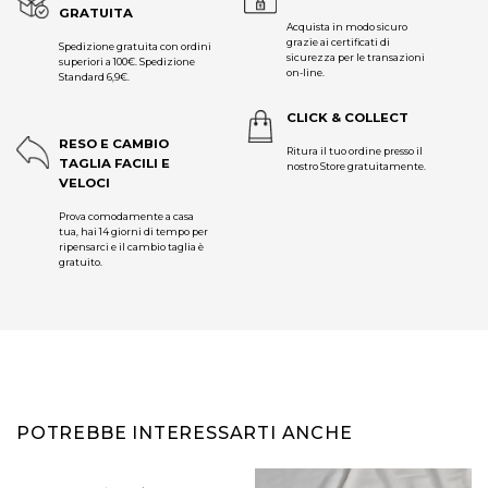
GRATUITA
Acquista in modo sicuro
grazie ai certificati di
Spedizione gratuita con ordini
sicurezza per le transazioni
superiori a 100€. Spedizione
on-line.
Standard 6,9€.
CLICK & COLLECT
RESO E CAMBIO
Ritura il tuo ordine presso il
TAGLIA FACILI E
nostro Store gratuitamente.
VELOCI
Prova comodamente a casa
tua, hai 14 giorni di tempo per
ripensarci e il cambio taglia è
gratuito.
POTREBBE INTERESSARTI ANCHE