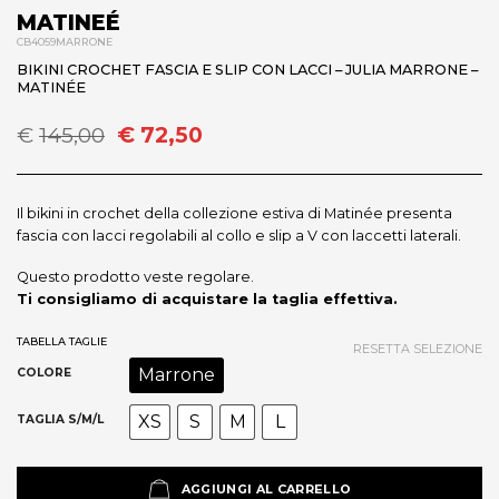
MATINEÉ
CB4059MARRONE
BIKINI CROCHET FASCIA E SLIP CON LACCI – JULIA MARRONE –
MATINÉE
Il
Il
€
145,00
€
72,50
prezzo
prezzo
originale
attuale
era:
è:
Il bikini in crochet della collezione estiva di Matinée presenta
€145,00.
€72,50.
fascia con lacci regolabili al collo e slip a V con laccetti laterali.
Questo prodotto veste regolare.
Ti consigliamo di acquistare la taglia effettiva.
TABELLA TAGLIE
RESETTA SELEZIONE
Marrone
COLORE
XS
S
M
L
TAGLIA S/M/L
AGGIUNGI AL CARRELLO