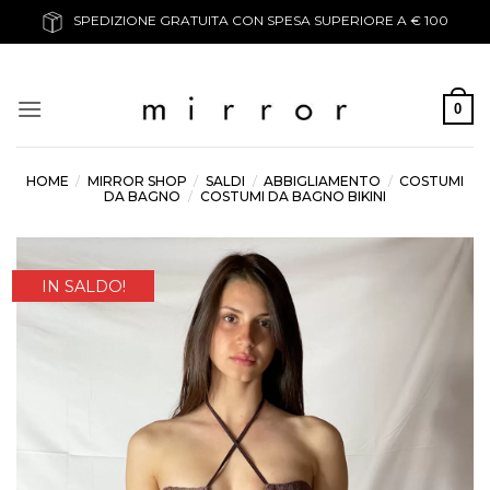
Salta
SPEDIZIONE GRATUITA CON SPESA SUPERIORE A € 100
ai
contenuti
0
HOME
/
MIRROR SHOP
/
SALDI
/
ABBIGLIAMENTO
/
COSTUMI
DA BAGNO
/
COSTUMI DA BAGNO BIKINI
IN SALDO!