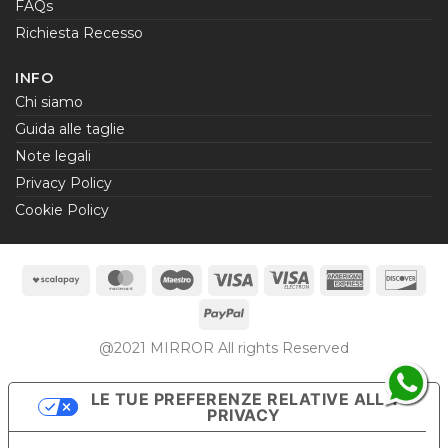
FAQs
Richiesta Recesso
INFO
Chi siamo
Guida alle taglie
Note legali
Privacy Policy
Cookie Policy
Scalapay
MasterCard
Maestro
Visa
Visa
American
Dis
Electron
Express
PayPal
@2021 MIRROR All rights Reserved
LE TUE PREFERENZE RELATIVE ALLA
PRIVACY