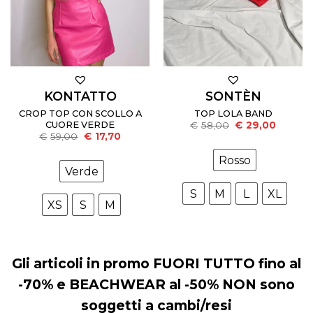
KONTATTO
SONTÈN
CROP TOP CON SCOLLO A
TOP LOLA BAND
Il
Il
CUORE VERDE
€
58,00
€
29,00
prezzo
prezzo
Il
Il
€
59,00
€
17,70
originale
attuale
prezzo
prezzo
era:
è:
originale
attuale
Rosso
€58,00.
€29,00.
era:
è:
Verde
€59,00.
€17,70.
S
M
L
XL
XS
S
M
Gli articoli in promo FUORI TUTTO fino al
-70% e BEACHWEAR al -50% NON sono
soggetti a cambi/resi