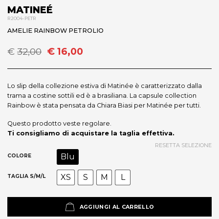
MATINEÉ
R2004-PETR
AMELIE RAINBOW PETROLIO
Il
Il
€
32,00
€
16,00
prezzo
prezzo
originale
attuale
era:
è:
Lo slip della collezione estiva di Matinée è caratterizzato dalla
€32,00.
€16,00.
trama a costine sottili ed è a brasiliana. La capsule collection
Rainbow è stata pensata da Chiara Biasi per Matinée per tutti.
Questo prodotto veste regolare.
Ti consigliamo di acquistare la taglia effettiva.
RESETTA SELEZIONE
Blu
COLORE
XS
S
M
L
TAGLIA S/M/L
AGGIUNGI AL CARRELLO