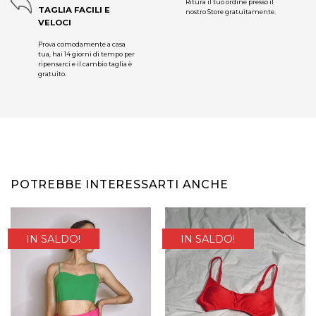
Ritura il tuo ordine presso il
TAGLIA FACILI E
nostro Store gratuitamente.
VELOCI
Prova comodamente a casa
tua, hai 14 giorni di tempo per
ripensarci e il cambio taglia è
gratuito.
POTREBBE INTERESSARTI ANCHE
IN SALDO!
IN SALDO!