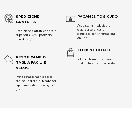
SPEDIZIONE
PAGAMENTO SICURO
GRATUITA
Acquista in modo sicuro
grazie ai certificati di
Spedizione gratuita con ordini
sicurezza per le transazioni
superiori a 100€. Spedizione
on-line.
Standard 6,9€.
CLICK & COLLECT
RESO E CAMBIO
Ritura il tuo ordine presso il
TAGLIA FACILI E
nostro Store gratuitamente.
VELOCI
Prova comodamente a casa
tua, hai 14 giorni di tempo per
ripensarci e il cambio taglia è
gratuito.