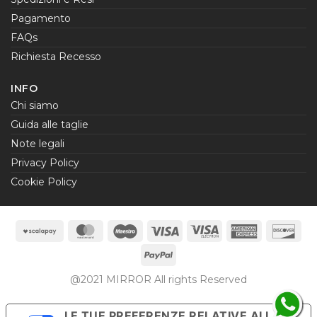
Pagamento
FAQs
Richiesta Recesso
INFO
Chi siamo
Guida alle taglie
Note legali
Privacy Policy
Cookie Policy
Scalapay
MasterCard
Maestro
Visa
Visa
American
Dis
Electron
Express
PayPal
@2021 MIRROR All rights Reserved
LE TUE PREFERENZE RELATIVE ALLA