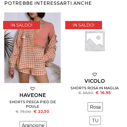
POTREBBE INTERESSARTI ANCHE
IN SALDO!
IN SALDO!
VICOLO
SHORTS ROSA IN MAGLIA
Il
Il
€
56,50
€
16,95
HAVEONE
prezzo
prezzo
originale
attuale
SHORTS PESCA PIED DE
era:
è:
Rosa
POULE
€56,50.
€16,95.
Il
Il
€
75,00
€
22,50
prezzo
prezzo
originale
attuale
TU
era:
è:
Arancione
€75,00.
€22,50.