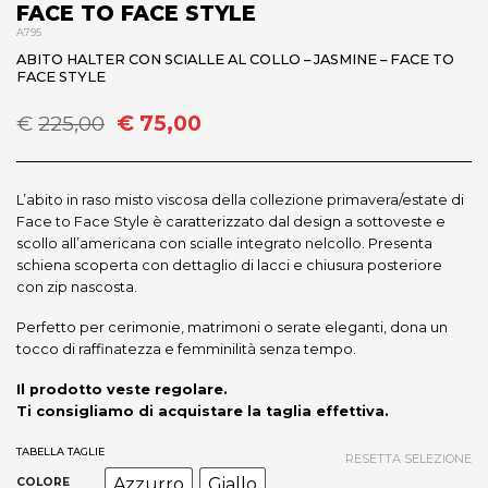
FACE TO FACE STYLE
A795
ABITO HALTER CON SCIALLE AL COLLO – JASMINE – FACE TO
FACE STYLE
Il
Il
€
225,00
€
75,00
prezzo
prezzo
originale
attuale
era:
è:
L’abito in raso misto viscosa della collezione primavera/estate di
€225,00.
€75,00.
Face to Face Style è caratterizzato dal design a sottoveste e
scollo all’americana con scialle integrato nelcollo. Presenta
schiena scoperta con dettaglio di lacci e chiusura posteriore
con zip nascosta.
Perfetto per cerimonie, matrimoni o serate eleganti, dona un
tocco di raffinatezza e femminilità senza tempo.
Il prodotto veste regolare.
Ti consigliamo di acquistare la taglia effettiva.
TABELLA TAGLIE
RESETTA SELEZIONE
Azzurro
Giallo
COLORE