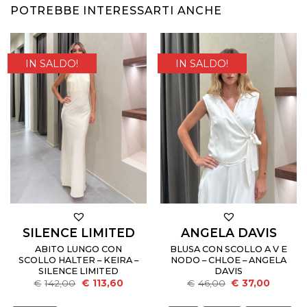
POTREBBE INTERESSARTI ANCHE
NUOVI ARRIVI
IN SALDO!
NUOVI ARRIVI
IN SALDO!
SILENCE LIMITED
ANGELA DAVIS
ABITO LUNGO CON
BLUSA CON SCOLLO A V E
SCOLLO HALTER – KEIRA –
NODO – CHLOE – ANGELA
SILENCE LIMITED
DAVIS
Il
Il
Il
Il
€
142,00
€
113,60
€
46,00
€
37,00
prezzo
prezzo
prezzo
prezzo
originale
attuale
originale
attuale