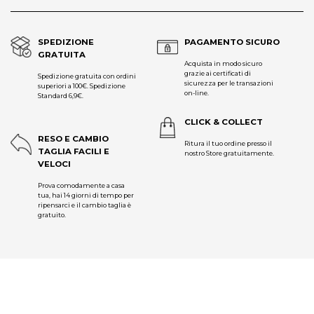
SPEDIZIONE
PAGAMENTO SICURO
GRATUITA
Acquista in modo sicuro
grazie ai certificati di
Spedizione gratuita con ordini
sicurezza per le transazioni
superiori a 100€. Spedizione
on-line.
Standard 6,9€.
CLICK & COLLECT
RESO E CAMBIO
Ritura il tuo ordine presso il
TAGLIA FACILI E
nostro Store gratuitamente.
VELOCI
Prova comodamente a casa
tua, hai 14 giorni di tempo per
ripensarci e il cambio taglia è
gratuito.