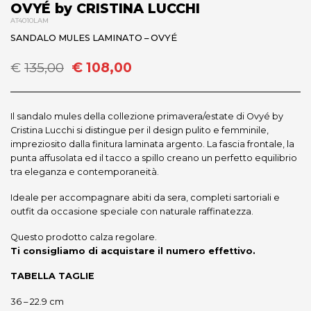
OVYÉ by CRISTINA LUCCHI
AT4010LAM
SANDALO MULES LAMINATO – OVYÉ
Il
Il
€
135,00
€
108,00
prezzo
prezzo
originale
attuale
era:
è:
Il sandalo mules della collezione primavera/estate di Ovyé by
€135,00.
€108,00.
Cristina Lucchi si distingue per il design pulito e femminile,
impreziosito dalla finitura laminata argento. La fascia frontale, la
punta affusolata ed il tacco a spillo creano un perfetto equilibrio
tra eleganza e contemporaneità.
Ideale per accompagnare abiti da sera, completi sartoriali e
outfit da occasione speciale con naturale raffinatezza.
Questo prodotto calza regolare.
Ti consigliamo di acquistare il numero effettivo.
TABELLA TAGLIE
36 – 22.9 cm