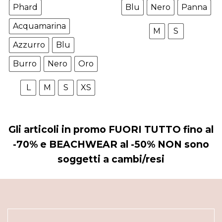
era:
è:
era:
è:
Phard
Blu
Nero
Panna
€142,00.
€113,60.
€46,00.
€37,00.
Acquamarina
M
S
Azzurro
Blu
Burro
Nero
Oro
L
M
S
XS
Gli articoli in promo FUORI TUTTO fino al
-70% e BEACHWEAR al -50% NON sono
soggetti a cambi/resi