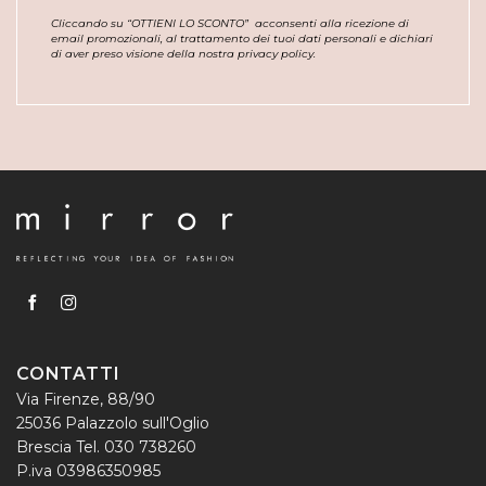
Cliccando su “OTTIENI LO SCONTO”
acconsenti alla ricezione di
email promozionali, al trattamento dei tuoi dati personali e dichiari
di aver preso visione della nostra privacy policy.
CONTATTI
Via Firenze, 88/90
25036 Palazzolo sull'Oglio
Brescia Tel. 030 738260
P.iva 03986350985